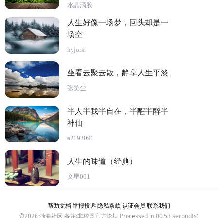
水晶滴胶
人生好像一场梦，回头却是一
场空
hyjork
坐看云聚云散，静享人生平淡
张笑尘
半人半我半自在，半醒半醉半
神仙
a2192091
人生的味道（经典）
文星001
帮助文档
举报投诉
隐私条款
认证会员
联系我们
©2026
渤海社区
备注:非校园官方论坛 Processed in 00.53 second(s)