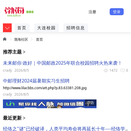
注册
登录
首页
大连校园
招聘信息
渤海社区
首页
推荐主题 >
未来邮你·政好｜中国邮政2025年联合校园招聘火热来袭！
crady
2026/8/5
1472
0
中邮理财2024届暑期实习生招聘
http://www.lilacbbs.com/att.php?p.83.63381.208.jpg
crady
2026/8/5
最近更新 >
经络之"谜"已经破译，人类平均寿命将再延长十年----经络学说形成原理的假想和与中医学理论的关系及应用前景