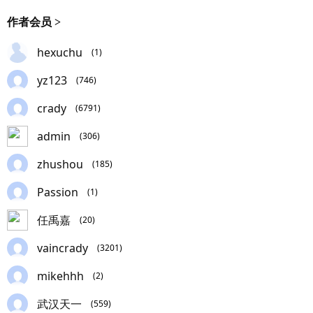
作者会员 >
hexuchu
(1)
yz123
(746)
crady
(6791)
admin
(306)
zhushou
(185)
Passion
(1)
任禹嘉
(20)
vaincrady
(3201)
mikehhh
(2)
武汉天一
(559)