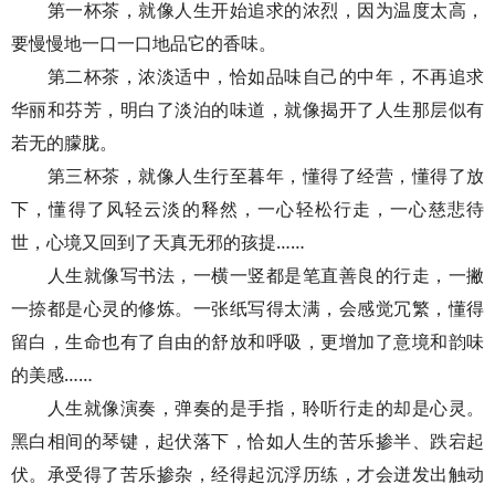
第一杯茶，就像人生开始追求的浓烈，因为温度太高，
要慢慢地一口一口地品它的香味。
第二杯茶，浓淡适中，恰如品味自己的中年，不再追求
华丽和芬芳，明白了淡泊的味道，就像揭开了人生那层似有
若无的朦胧。
第三杯茶，就像人生行至暮年，懂得了经营，懂得了放
下，懂得了风轻云淡的释然，一心轻松行走，一心慈悲待
世，心境又回到了天真无邪的孩提……
人生就像写书法，一横一竖都是笔直善良的行走，一撇
一捺都是心灵的修炼。一张纸写得太满，会感觉冗繁，懂得
留白，生命也有了自由的舒放和呼吸，更增加了意境和韵味
的美感……
人生就像演奏，弹奏的是手指，聆听行走的却是心灵。
黑白相间的琴键，起伏落下，恰如人生的苦乐掺半、跌宕起
伏。承受得了苦乐掺杂，经得起沉浮历练，才会迸发出触动