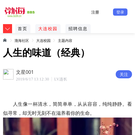
注册
登录
首页
大连校园
招聘信息
渤海社区
大连校园
主题内容
人生的味道（经典）
文星001
关注
2019/6/17 13:12:30
LV.连长
人生像一杯清水，简简单单，从从容容，纯纯静静。看
似寻常，却无时无刻不在滋养着你的生命。